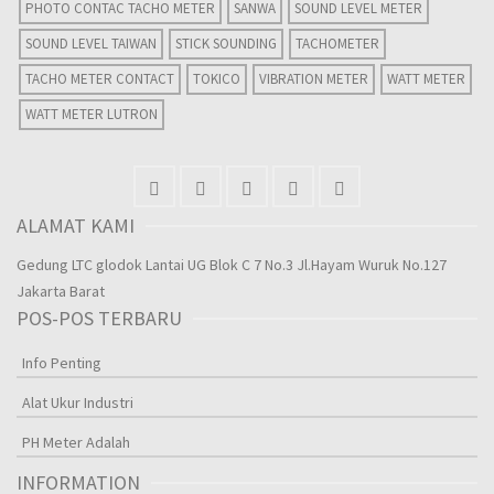
PHOTO CONTAC TACHO METER
SANWA
SOUND LEVEL METER
SOUND LEVEL TAIWAN
STICK SOUNDING
TACHOMETER
TACHO METER CONTACT
TOKICO
VIBRATION METER
WATT METER
WATT METER LUTRON
ALAMAT KAMI
Gedung LTC glodok Lantai UG Blok C 7 No.3 Jl.Hayam Wuruk No.127
Jakarta Barat
POS-POS TERBARU
Info Penting
Alat Ukur Industri
PH Meter Adalah
INFORMATION