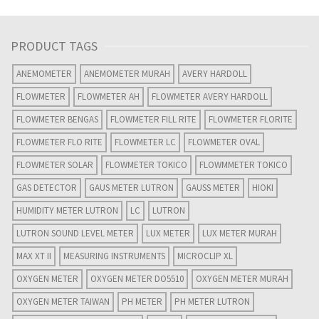
PRODUCT TAGS
ANEMOMETER
ANEMOMETER MURAH
AVERY HARDOLL
FLOWMETER
FLOWMETER AH
FLOWMETER AVERY HARDOLL
FLOWMETER BENGAS
FLOWMETER FILL RITE
FLOWMETER FLORITE
FLOWMETER FLO RITE
FLOWMETER LC
FLOWMETER OVAL
FLOWMETER SOLAR
FLOWMETER TOKICO
FLOWMMETER TOKICO
GAS DETECTOR
GAUS METER LUTRON
GAUSS METER
HIOKI
HUMIDITY METER LUTRON
LC
LUTRON
LUTRON SOUND LEVEL METER
LUX METER
LUX METER MURAH
MAX XT II
MEASURING INSTRUMENTS
MICROCLIP XL
OXYGEN METER
OXYGEN METER DO5510
OXYGEN METER MURAH
OXYGEN METER TAIWAN
PH METER
PH METER LUTRON