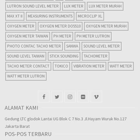
LUTRON SOUND LEVEL METER
LUX METER
LUX METER MURAH
MAX XT II
MEASURING INSTRUMENTS
MICROCLIP XL
OXYGEN METER
OXYGEN METER DO5510
OXYGEN METER MURAH
OXYGEN METER TAIWAN
PH METER
PH METER LUTRON
PHOTO CONTAC TACHO METER
SANWA
SOUND LEVEL METER
SOUND LEVEL TAIWAN
STICK SOUNDING
TACHOMETER
TACHO METER CONTACT
TOKICO
VIBRATION METER
WATT METER
WATT METER LUTRON
ALAMAT KAMI
Gedung LTC glodok Lantai UG Blok C 7 No.3 Jl.Hayam Wuruk No.127
Jakarta Barat
POS-POS TERBARU