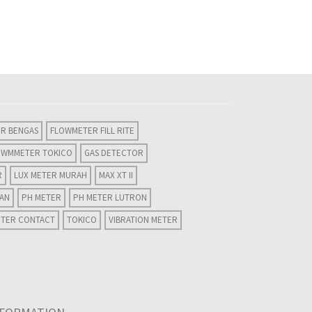
R BENGAS
FLOWMETER FILL RITE
OWMMETER TOKICO
GAS DETECTOR
R
LUX METER MURAH
MAX XT II
WAN
PH METER
PH METER LUTRON
ETER CONTACT
TOKICO
VIBRATION METER