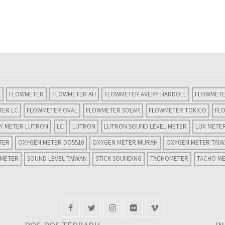
L
FLOWMETER
FLOWMETER AH
FLOWMETER AVERY HARDOLL
FLOWMETE
TER LC
FLOWMETER OVAL
FLOWMETER SOLAR
FLOWMETER TOKICO
FL
TY METER LUTRON
LC
LUTRON
LUTRON SOUND LEVEL METER
LUX METE
TER
OXYGEN METER DO5510
OXYGEN METER MURAH
OXYGEN METER TAI
 METER
SOUND LEVEL TAIWAN
STICK SOUNDING
TACHOMETER
TACHO M