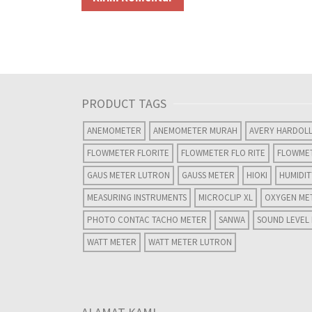
PRODUCT TAGS
ANEMOMETER
ANEMOMETER MURAH
AVERY HARDOL
FLOWMETER FLORITE
FLOWMETER FLO RITE
FLOWME
GAUS METER LUTRON
GAUSS METER
HIOKI
HUMIDI
MEASURING INSTRUMENTS
MICROCLIP XL
OXYGEN ME
PHOTO CONTAC TACHO METER
SANWA
SOUND LEVEL
WATT METER
WATT METER LUTRON