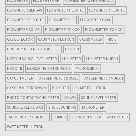
FLOWMETER
FLOWMETER AH
FLOWMETER AVERY HARDOLL
FLOWMETER BENGAS
FLOWMETER FILL RITE
FLOWMETER FLORITE
FLOWMETER FLO RITE
FLOWMETER LC
FLOWMETER OVAL
FLOWMETER SOLAR
FLOWMETER TOKICO
FLOWMMETER TOKICO
GAS DETECTOR
GAUS METER LUTRON
GAUSS METER
HIOKI
HUMIDITY METER LUTRON
LC
LUTRON
LUTRON SOUND LEVEL METER
LUX METER
LUX METER MURAH
MAX XT II
MEASURING INSTRUMENTS
MICROCLIP XL
OXYGEN METER
OXYGEN METER DO5510
OXYGEN METER MURAH
OXYGEN METER TAIWAN
PH METER
PH METER LUTRON
PHOTO CONTAC TACHO METER
SANWA
SOUND LEVEL METER
SOUND LEVEL TAIWAN
STICK SOUNDING
TACHOMETER
TACHO METER CONTACT
TOKICO
VIBRATION METER
WATT METER
WATT METER LUTRON