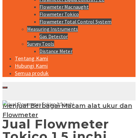
Flowmeter Macnaught
Flowmeter Tokico
Flowmeter Total Control System
Measuring Instruments
Gas Detector
Survey Tools
Distance Meter
Tentang Kami
Hubungi Kami
Semua produk
Menjual Berbagai Macam alat ukur dan
Flowmeter
Jual Flowmeter
Tokico 1,5 inchi