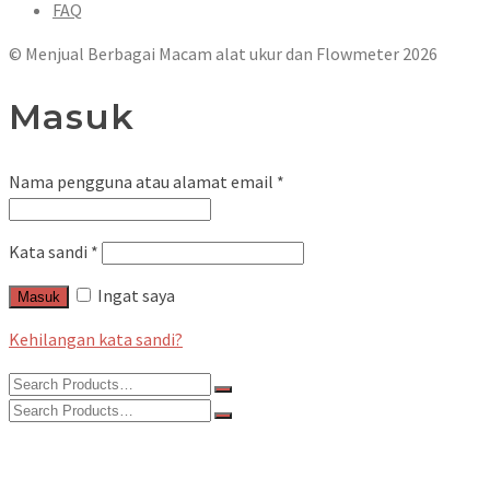
FAQ
© Menjual Berbagai Macam alat ukur dan Flowmeter 2026
Masuk
Nama pengguna atau alamat email
*
Kata sandi
*
Ingat saya
Masuk
Kehilangan kata sandi?
Search
for:
Search
for:
Home
Kategori Produk