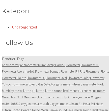
Kategori
Uncategorized
Follow Us
Product Tags
anemometer
anemometer Murah
Avery Hardoll
Flowmeter
Flowmeter AH
Flowmeter Avery hardoll
Flowmeter bengas
Flowmeter Fill Rite
Flowmeter Florite
Flowmeter Flo rite
Flowmeter LC
Flowmeter Oval
Flowmeter Solar
Flowmeter
Tokico
flowmmeter tokico
Gas Detector
gaus meter lutron
gauss meter
Hioki
humidity meter lutron
LC
lutron
lutron sound level meter
Lux Meter
Lux meter
Murah
Max XT II
Measuring Instruments
microclip XL
oxygen meter
Oxygen
meter do5510
oxygen meter murah
oxygen meter taiwan
Ph Meter
PH Meter
Lutron
Photo Contac Tacho Meter
Sanwa
sound level meter
sound level taiwan