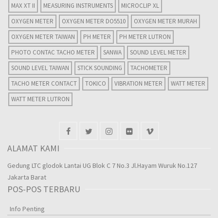
MAX XT II
MEASURING INSTRUMENTS
MICROCLIP XL
OXYGEN METER
OXYGEN METER DO5510
OXYGEN METER MURAH
OXYGEN METER TAIWAN
PH METER
PH METER LUTRON
PHOTO CONTAC TACHO METER
SANWA
SOUND LEVEL METER
SOUND LEVEL TAIWAN
STICK SOUNDING
TACHOMETER
TACHO METER CONTACT
TOKICO
VIBRATION METER
WATT METER
WATT METER LUTRON
ALAMAT KAMI
Gedung LTC glodok Lantai UG Blok C 7 No.3 Jl.Hayam Wuruk No.127
Jakarta Barat
POS-POS TERBARU
Info Penting