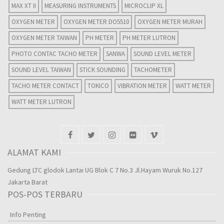
MAX XT II
MEASURING INSTRUMENTS
MICROCLIP XL
OXYGEN METER
OXYGEN METER DO5510
OXYGEN METER MURAH
OXYGEN METER TAIWAN
PH METER
PH METER LUTRON
PHOTO CONTAC TACHO METER
SANWA
SOUND LEVEL METER
SOUND LEVEL TAIWAN
STICK SOUNDING
TACHOMETER
TACHO METER CONTACT
TOKICO
VIBRATION METER
WATT METER
WATT METER LUTRON
ALAMAT KAMI
Gedung LTC glodok Lantai UG Blok C 7 No.3 Jl.Hayam Wuruk No.127
Jakarta Barat
POS-POS TERBARU
Info Penting