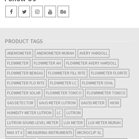
PRODUCT TAGS
ANEMOMETER
ANEMOMETER MURAH
AVERY HARDOLL
FLOWMETER
FLOWMETER AH
FLOWMETER AVERY HARDOLL
FLOWMETER BENGAS
FLOWMETER FILL RITE
FLOWMETER FLORITE
FLOWMETER FLO RITE
FLOWMETER LC
FLOWMETER OVAL
FLOWMETER SOLAR
FLOWMETER TOKICO
FLOWMMETER TOKICO
GAS DETECTOR
GAUS METER LUTRON
GAUSS METER
HIOKI
HUMIDITY METER LUTRON
LC
LUTRON
LUTRON SOUND LEVEL METER
LUX METER
LUX METER MURAH
MAX XT II
MEASURING INSTRUMENTS
MICROCLIP XL