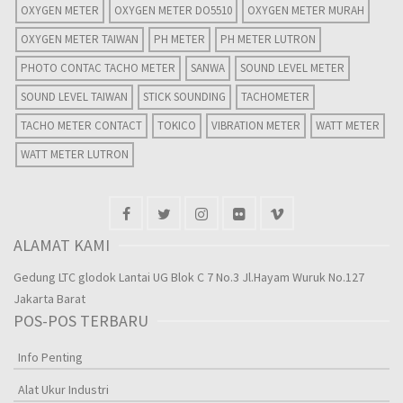
OXYGEN METER
OXYGEN METER DO5510
OXYGEN METER MURAH
OXYGEN METER TAIWAN
PH METER
PH METER LUTRON
PHOTO CONTAC TACHO METER
SANWA
SOUND LEVEL METER
SOUND LEVEL TAIWAN
STICK SOUNDING
TACHOMETER
TACHO METER CONTACT
TOKICO
VIBRATION METER
WATT METER
WATT METER LUTRON
ALAMAT KAMI
Gedung LTC glodok Lantai UG Blok C 7 No.3 Jl.Hayam Wuruk No.127
Jakarta Barat
POS-POS TERBARU
Info Penting
Alat Ukur Industri